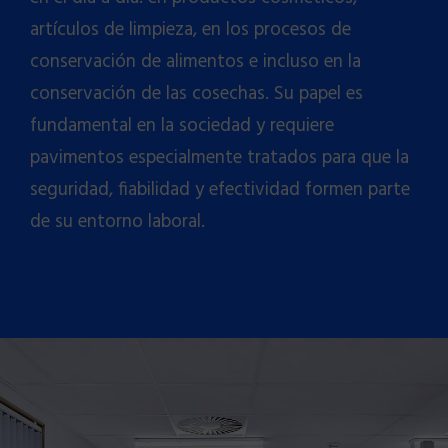
artículos de limpieza, en los procesos de
conservación de alimentos e incluso en la
conservación de las cosechas. Su papel es
fundamental en la sociedad y requiere
pavimentos especialmente tratados para que la
seguridad, fiabilidad y efectividad formen parte
de su entorno laboral.