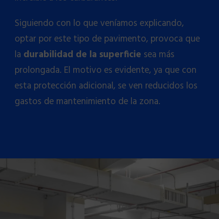
Siguiendo con lo que veníamos explicando,
optar por este tipo de pavimento, provoca que
la
durabilidad de la superficie
sea más
prolongada. El motivo es evidente, ya que con
esta protección adicional, se ven reducidos los
gastos de mantenimiento de la zona.