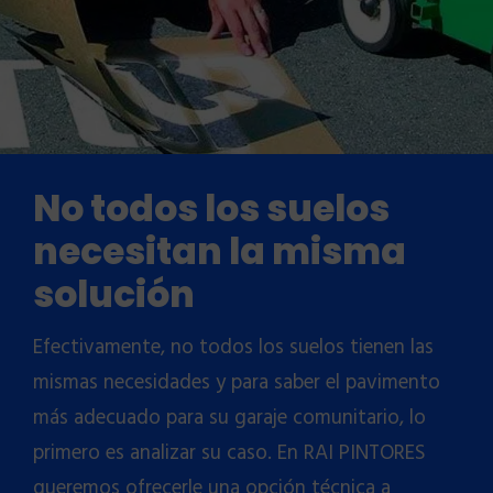
No todos los suelos
necesitan la misma
solución
Efectivamente, no todos los suelos tienen las
mismas necesidades y para saber el pavimento
más adecuado para su garaje comunitario, lo
primero es analizar su caso. En RAI PINTORES
queremos ofrecerle una opción técnica a