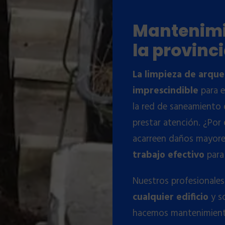
Mantenimie
la provinc
La limpieza de arqu
imprescindible
para 
la red de saneamiento 
prestar atención. ¿Por
acarreen daños mayores
trabajo efectivo
para 
Nuestros profesionales
cualquier edificio
y s
hacemos mantenimiento