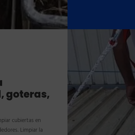
a
 goteras,
piar cubiertas en
edores. Limpiar la