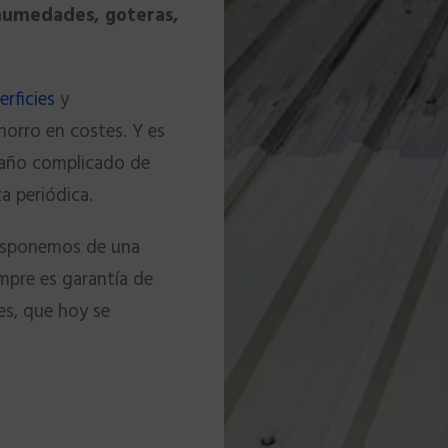
umedades, goteras,
erficies
y
orro en costes. Y es
daño complicado de
a periódica.
Disponemos de una
empre es garantía de
tes, que hoy se