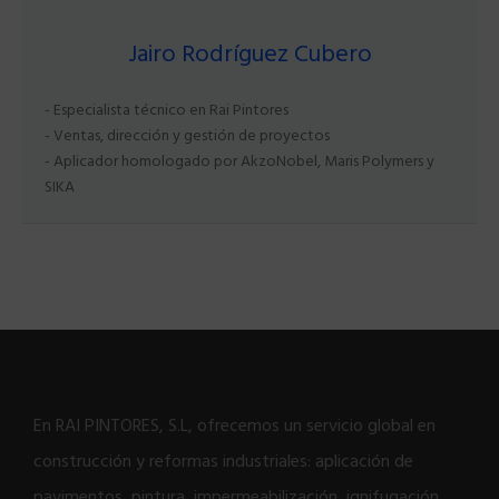
Jairo Rodríguez Cubero
- Especialista técnico en Rai Pintores
- Ventas, dirección y gestión de proyectos
- Aplicador homologado por AkzoNobel, Maris Polymers y
SIKA
En RAI PINTORES, S.L, ofrecemos un servicio global en
construcción y reformas industriales: aplicación de
pavimentos, pintura, impermeabilización, ignifugación,